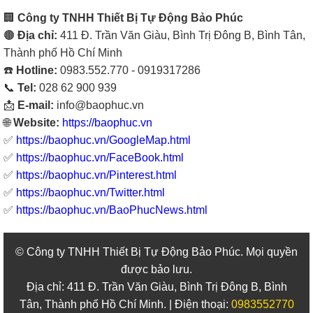
🏢
Công ty TNHH Thiết Bị Tự Động Bảo Phúc
🟤
Địa chỉ:
411 Đ. Trần Văn Giàu, Bình Trị Đông B, Bình Tân,
Thành phố Hồ Chí Minh
☎️
Hotline:
0983.552.770 - 0919317286
📞
Tel:
028 62 900 939
📩
E-mail:
info@baophuc.vn
🌐
Website:
https://baophuc.vn
✅
https://baophuc.vn/GoogleMap.html
✅
https://baophuc.vn/FaceBook.html
✅
https://baophuc.vn/Pinterest.html
✅
https://baophuc.vn/Twitter.html
✅
https://baophuc.vn/BaoPhucNews.html
© Công ty TNHH Thiết Bị Tự Động Bảo Phúc. Mọi quyền
được bảo lưu.
Địa chỉ: 411 Đ. Trần Văn Giàu, Bình Trị Đông B, Bình
Tân, Thành phố Hồ Chí Minh. | Điện thoại:
0983552770